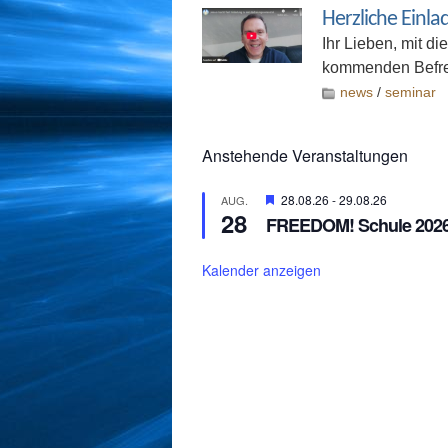
Herzliche Einl
Ihr Lieben, mit d
kommenden Befrei
news
/
seminar
Anstehende Veranstaltungen
Hervorgehoben
28.08.26
-
29.08.26
AUG.
28
FREEDOM! Schule 2026 
Kalender anzeigen