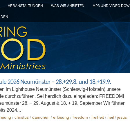
VERANSTALTUNGEN
WAS WIR ANBIETEN
MP3 UND VIDEO DO
NDEN
e 2026 Neumünster – 28.+29.8. und 18.+19.9.
den im Lighthouse Neumünster (Schleswig-Holstein) unsere
 durchzuführen. Sei herzlich dazu eingeladen: FREEDOM!
umünster 28. + 29. August & 18. + 19. September Wir führten
eits 2024,…
reiung
/
christus
/
dämonen
/
erlösung
/
freedom
/
freiheit
/
heil
/
jesus