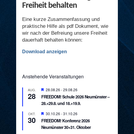
Freiheit behalten
Eine kurze Zusammenfassung und
praktische Hilfe als pdf Dokument, wie
wir nach der Befreiung unsere Freiheit
dauerhaft behalten können:
Download anzeigen
Anstehende Veranstaltungen
Hervorgehoben
28.08.26
-
29.08.26
AUG.
28
FREEDOM! Schule 2026 Neumünster –
28.+29.8. und 18.+19.9.
Hervorgehoben
30.10.26
-
31.10.26
OKT.
30
FREEDOM! Konferenz 2026
Neumünster 30+31. Oktober