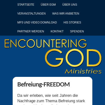
STARTSEITE
ÜBER EGM
ÜBER UNS
VERANSTALTUNGEN
WAS WIR ANBIETEN
MP3 UND VIDEO DOWNLOAD
HIS STORIES
PARTNER WERDEN
KONTAKT
SPENDEN
Befreiung-FREEDOM
Da wir erleben, wie seit Jahren die
Nachfrage zum Thema Befreiung stark