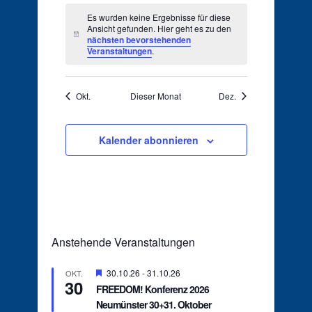
Es wurden keine Ergebnisse für diese
Ansicht gefunden. Hier geht es zu den
Hinweis
nächsten bevorstehenden
Veranstaltungen
.
Okt.
Dieser Monat
Dez.
Kalender abonnieren
Anstehende Veranstaltungen
Hervorgehoben
30.10.26
-
31.10.26
OKT.
30
FREEDOM! Konferenz 2026
Neumünster 30+31. Oktober