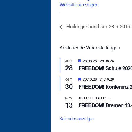
Website anzeigen
Heilungsabend am 26.9.2019
Anstehende Veranstaltungen
Hervorgehoben
28.08.26
-
29.08.26
AUG.
28
FREEDOM! Schule 2026 
Hervorgehoben
30.10.26
-
31.10.26
OKT.
30
FREEDOM! Konferenz 2
13.11.26
-
14.11.26
NOV.
13
FREEDOM! Bremen 13.+
Kalender anzeigen