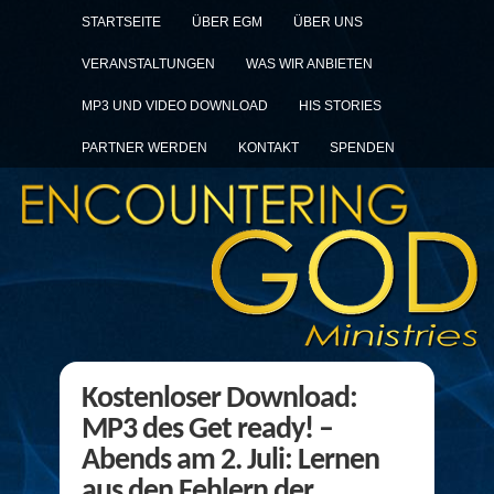
STARTSEITE
ÜBER EGM
ÜBER UNS
VERANSTALTUNGEN
WAS WIR ANBIETEN
MP3 UND VIDEO DOWNLOAD
HIS STORIES
PARTNER WERDEN
KONTAKT
SPENDEN
Kostenloser Download:
MP3 des Get ready! –
Abends am 2. Juli: Lernen
aus den Fehlern der