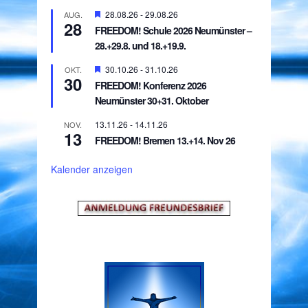
Hervorgehoben
28.08.26
-
29.08.26
AUG.
28
FREEDOM! Schule 2026 Neumünster –
28.+29.8. und 18.+19.9.
Hervorgehoben
30.10.26
-
31.10.26
OKT.
30
FREEDOM! Konferenz 2026
Neumünster 30+31. Oktober
13.11.26
-
14.11.26
NOV.
13
FREEDOM! Bremen 13.+14. Nov 26
Kalender anzeigen