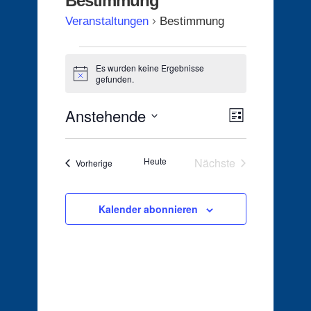
Bestimmung
Veranstaltungen
Bestimmung
Veranstaltungen
Es wurden keine Ergebnisse
Hinweis
gefunden.
Anstehende
Ansichten-
Veranstaltu
Liste
Ansichten-
Navigation
Datum
wählen.
Navigation
Heute
Nächste
Veranstaltungen
Vorherige
Veranstaltungen
Kalender abonnieren