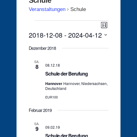
Schule
Veranstaltungen
Schule
Veranstaltungen
Ansichten-
Veranstaltu
Liste
Ansichten-
Navigation
2018-12-08
 - 
2024-04-12
Navigation
Datum
wählen.
Dezember 2018
SA.
08.12.18
8
Schule der Berufung
Hannover
Hannover, Niedersachsen,
Deutschland
EUR100
Februar 2019
SA.
09.02.19
9
Schule der Berufung