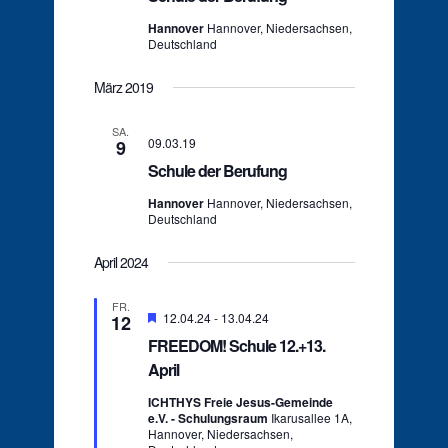
Hannover
Hannover, Niedersachsen,
Deutschland
März 2019
SA.
09.03.19
9
Schule der Berufung
Hannover
Hannover, Niedersachsen,
Deutschland
April 2024
FR.
Hervorgehoben
12.04.24
-
13.04.24
12
FREEDOM! Schule 12.+13.
April
ICHTHYS Freie Jesus-Gemeinde
e.V. - Schulungsraum
Ikarusallee 1A,
Hannover, Niedersachsen,