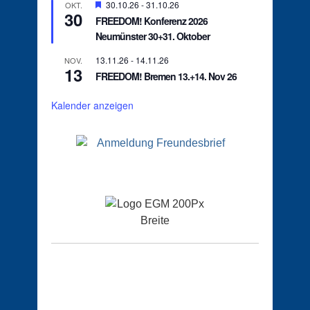
Hervorgehoben
30.10.26
-
31.10.26
OKT.
30
FREEDOM! Konferenz 2026
Neumünster 30+31. Oktober
13.11.26
-
14.11.26
NOV.
13
FREEDOM! Bremen 13.+14. Nov 26
Kalender anzeigen