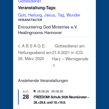
Gottesdienst
Veranstaltung-Tags:
Gott
,
Heilung
,
Jesus
,
Tag
,
Wunder
VERANSTALTER
Encountering God Ministries e.V.
Healingrooms Hannover
Gottesdienst am
A B S A G E:
Heilungsabend am
21.8.2021 in ICG
26. März 2020
Harz – Wernigerode
Anstehende Veranstaltungen
Hervorgehoben
28.08.26
-
29.08.26
AUG.
28
FREEDOM! Schule 2026 Neumünster –
28.+29.8. und 18.+19.9.