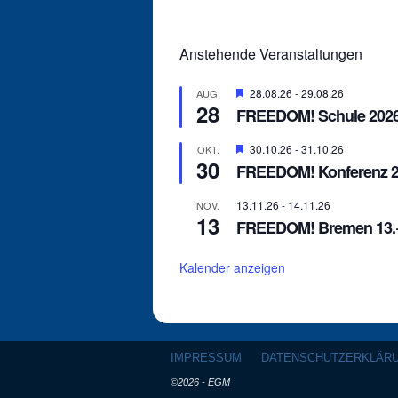
Anstehende Veranstaltungen
Hervorgehoben
28.08.26
-
29.08.26
AUG.
28
FREEDOM! Schule 2026 
Hervorgehoben
30.10.26
-
31.10.26
OKT.
30
FREEDOM! Konferenz 2
13.11.26
-
14.11.26
NOV.
13
FREEDOM! Bremen 13.+
Kalender anzeigen
IMPRESSUM
DATENSCHUTZERKLÄR
©2026 - EGM