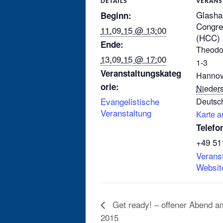
DETAILS
VERANS
Glasha
Beginn:
Congre
11.09.15 @ 13:00
(HCC)
Ende:
Theodo
13.09.15 @ 17:00
1-3
Veranstaltungskateg
Hannov
orie:
Nieder
Evangelistische
Deutsc
Veranstaltung
Karte a
Telefo
+49 51
Veranst
Websit
Get ready! – offener Abend am
2015