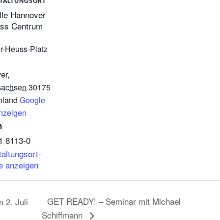
TALTUNGSORT
lle Hannover
ss Centrum
r-Heuss-Platz
er
,
sachsen
30175
hland
Google
nzeigen
n
1 8113-0
altungsort-
e anzeigen
GET READY! – Seminar mit Michael
 2. Juli
Schiffmann