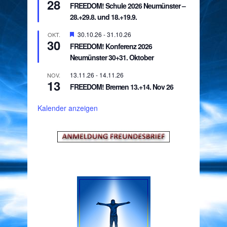
28
FREEDOM! Schule 2026 Neumünster –
28.+29.8. und 18.+19.9.
Hervorgehoben
30.10.26
-
31.10.26
OKT.
30
FREEDOM! Konferenz 2026
Neumünster 30+31. Oktober
13.11.26
-
14.11.26
NOV.
13
FREEDOM! Bremen 13.+14. Nov 26
Kalender anzeigen