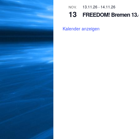
13.11.26
-
14.11.26
NOV.
13
FREEDOM! Bremen 13.+
Kalender anzeigen