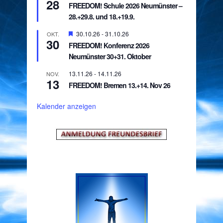
28
FREEDOM! Schule 2026 Neumünster –
28.+29.8. und 18.+19.9.
Hervorgehoben
30.10.26
-
31.10.26
OKT.
30
FREEDOM! Konferenz 2026
Neumünster 30+31. Oktober
13.11.26
-
14.11.26
NOV.
13
FREEDOM! Bremen 13.+14. Nov 26
Kalender anzeigen