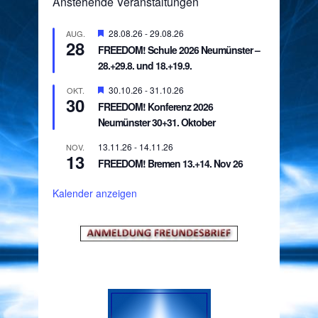
Anstehende Veranstaltungen
Hervorgehoben
28.08.26
-
29.08.26
AUG.
28
FREEDOM! Schule 2026 Neumünster –
28.+29.8. und 18.+19.9.
Hervorgehoben
30.10.26
-
31.10.26
OKT.
30
FREEDOM! Konferenz 2026
Neumünster 30+31. Oktober
13.11.26
-
14.11.26
NOV.
13
FREEDOM! Bremen 13.+14. Nov 26
Kalender anzeigen