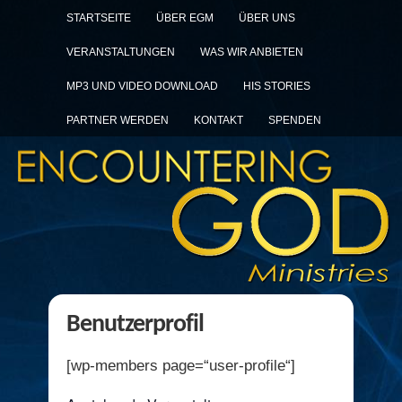
STARTSEITE
ÜBER EGM
ÜBER UNS
VERANSTALTUNGEN
WAS WIR ANBIETEN
MP3 UND VIDEO DOWNLOAD
HIS STORIES
PARTNER WERDEN
KONTAKT
SPENDEN
Benutzerprofil
[wp-members page=“user-profile“]