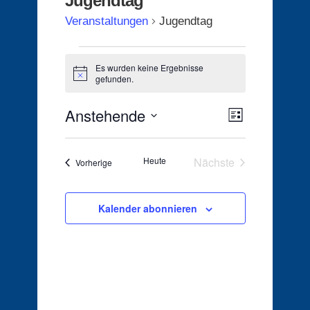
Jugendtag
Veranstaltungen
Jugendtag
Veranstaltungen
Es wurden keine Ergebnisse
Hinweis
gefunden.
Anstehende
Ansichten-
Veranstaltu
Liste
Ansichten-
Navigation
Datum
wählen.
Navigation
Heute
Nächste
Veranstaltungen
Vorherige
Veranstaltungen
Kalender abonnieren